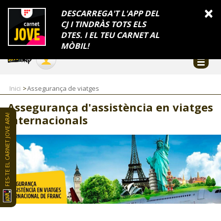
INFORMACIÓ
×
DESCARREGA'T L'APP DEL
CJ I TINDRÀS TOTS ELS
FES-TE EL CJ
Català
DTES. I EL TEU CARNET AL
Temes
Serveis
Generalitat
Catalunya
Seu electrònica
Accessibilitat
COL·LABORADORS
MÒBIL!
CONTACTE
Inici
Assegurança de viatges
Assegurança d'assistència en viatges
internacionals
FES-TE EL CARNET JOVE ARA!
CJ ADOLESCENTS
CJ EMANCIPACIÓ
CJ SALUT
CJ INTERNACIONAL