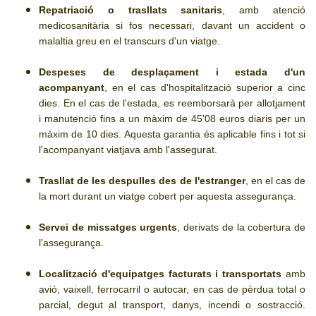
Repatriació o trasllats sanitaris
, amb atenció
medicosanitària si fos necessari, davant un accident o
malaltia greu en el transcurs d'un viatge.
Despeses de desplaçament i estada d'un
acompanyant
, en el cas d'hospitalització superior a cinc
dies. En el cas de l'estada, es reemborsarà per allotjament
i manutenció fins a un màxim de 45'08 euros diaris per un
màxim de 10 dies. Aquesta garantia és aplicable fins i tot si
l'acompanyant viatjava amb l'assegurat.
Trasllat de les despulles des de l'estranger
, en el cas de
la mort durant un viatge cobert per aquesta assegurança.
Servei de missatges urgents
, derivats de la cobertura de
l'assegurança.
Localització d'equipatges facturats i transportats
amb
avió, vaixell, ferrocarril o autocar, en cas de pèrdua total o
parcial, degut al transport, danys, incendi o sostracció.