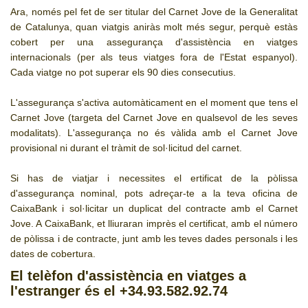
Ara, només pel fet de ser titular del Carnet Jove de la Generalitat
CJ LOCAL
de Catalunya, quan viatgis aniràs molt més segur, perquè estàs
T'INTERESSA #SOMJOVES
cobert per una assegurança d'assistència en viatges
internacionals (per als teus viatges fora de l'Estat espanyol).
Cada viatge no pot superar els 90 dies consecutius.
L'assegurança s'activa automàticament en el moment que tens el
Carnet Jove (targeta del Carnet Jove en qualsevol de les seves
modalitats). L'assegurança no és vàlida amb el Carnet Jove
provisional ni durant el tràmit de sol·licitud del carnet.
Si has de viatjar i necessites el ertificat de la pòlissa
d'assegurança nominal, pots adreçar-te a la teva oficina de
CaixaBank i sol·licitar un duplicat del contracte amb el Carnet
Jove. A CaixaBank, et lliuraran imprès el certificat, amb el número
de pòlissa i de contracte, junt amb les teves dades personals i les
dates de cobertura.
El telèfon d'assistència en viatges a
l'estranger és el +34.93.582.92.74