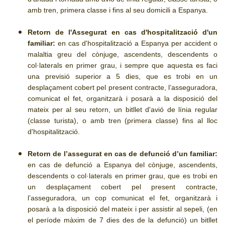
amb tren, primera classe i fins al seu domicili a Espanya.
Retorn de l'Assegurat en cas d'hospitalització d'un
familiar:
en cas d'hospitalització a Espanya per accident o
malaltia greu del cònjuge, ascendents, descendents o
col·laterals en primer grau, i sempre que aquesta es faci
una previsió superior a 5 dies, que es trobi en un
desplaçament cobert pel present contracte, l’asseguradora,
comunicat el fet, organitzarà i posarà a la disposició del
mateix per al seu retorn, un bitllet d'avió de línia regular
(classe turista), o amb tren (primera classe) fins al lloc
d'hospitalització.
Retorn de l’assegurat en cas de defunció d’un familiar:
en cas de defunció a Espanya del cònjuge, ascendents,
descendents o col·laterals en primer grau, que es trobi en
un desplaçament cobert pel present contracte,
l’asseguradora, un cop comunicat el fet, organitzarà i
posarà a la disposició del mateix i per assistir al sepeli, (en
el període màxim de 7 dies des de la defunció) un bitllet