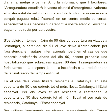
d'anar al metge o centre. Amb la informació que li facilitareu,
l'Asseguradora estudiarà la vostra situació d’emergència, valorarà
el vostre estat de salut i us donaran tota la informació necessària
perquè pugueu rebrà l'atenció en un centre mèdic concertat,
especialitzat si és necessari, garantint la vostre atenció i evitant el
pagament directa per part vostre.
S'estableix un temps màxim de 90 dies de cobertura en viatges a
l'estranger, a partir del dia 91 el jove deixa d'estar cobert per
l'assistència en viatges internacionals, però en el cas de que
necessiti assistència abans del dia 90, essent probable una
hospitalització que sobrepassi aquest 90 dies, l'asseguradora es
faria càrrec de la despesa, ja que la incidència s'ha produït abans
de la finalització del temps estipulat.
En el cas dels joves titulars residents a Catalunya, aquesta
cobertura de 90 dies cobreix tot el món, llevat Catalunya i l'Estat
espanyol. Per els joves titulars residents a l'estranger, la
cobertura de 90 dies cobreix tot el món, llevat el seu país de
residència, Catalunya i l'Estat espanyol.
Per utilitzar l'assistència en viatges internacionals del Carnet