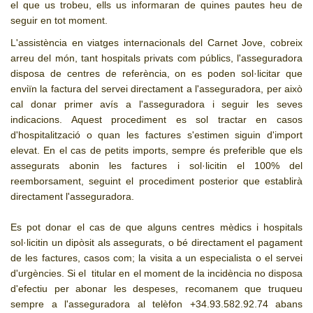
el que us trobeu, ells us informaran de quines pautes heu de
seguir en tot moment.
L'assistència en viatges internacionals del Carnet Jove, cobreix
arreu del món, tant hospitals privats com públics, l'asseguradora
disposa de centres de referència, on es poden sol·licitar que
enviïn la factura del servei directament a l'asseguradora, per això
cal donar primer avís a l'asseguradora i seguir les seves
indicacions. Aquest procediment es sol tractar en casos
d'hospitalització o quan les factures s'estimen siguin d'import
elevat. En el cas de petits imports, sempre és preferible que els
assegurats abonin les factures i sol·licitin el 100% del
reemborsament, seguint el procediment posterior que establirà
directament l'asseguradora.
Es pot donar el cas de que alguns centres mèdics i hospitals
sol·licitin un dipòsit als assegurats, o bé directament el pagament
de les factures, casos com; la visita a un especialista o el servei
d'urgències. Si el titular en el moment de la incidència no disposa
d'efectiu per abonar les despeses, recomanem que truqueu
sempre a l'asseguradora al telèfon +34.93.582.92.74 abans