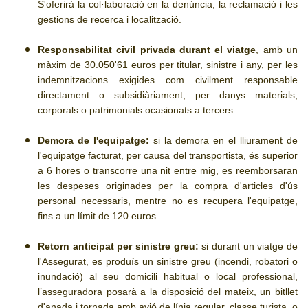
S'oferirà la col·laboració en la denúncia, la reclamació i les
gestions de recerca i localització.
Responsabilitat civil privada durant el viatge
, amb un
màxim de 30.050'61 euros per titular, sinistre i any, per les
indemnitzacions exigides com civilment responsable
directament o subsidiàriament, per danys materials,
corporals o patrimonials ocasionats a tercers.
Demora de l'equipatge:
si la demora en el lliurament de
l'equipatge facturat, per causa del transportista, és superior
a 6 hores o transcorre una nit entre mig, es reemborsaran
les despeses originades per la compra d'articles d'ús
personal necessaris, mentre no es recupera l'equipatge,
fins a un límit de 120 euros.
Retorn anticipat per sinistre greu:
si durant un viatge de
l'Assegurat, es produís un sinistre greu (incendi, robatori o
inundació) al seu domicili habitual o local professional,
l’asseguradora posarà a la disposició del mateix, un bitllet
d'anada i tornada amb avió de línia regular, classe turista, o