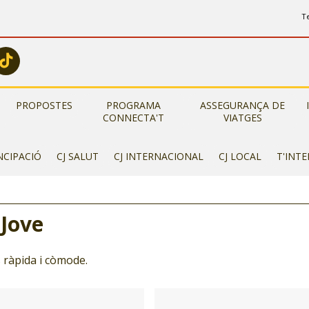
T
PROPOSTES
PROGRAMA
ASSEGURANÇA DE
CONNECTA'T
VIATGES
NCIPACIÓ
CJ SALUT
CJ INTERNACIONAL
CJ LOCAL
T'INT
 Jove
 ràpida i còmode.