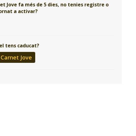
net Jove fa més de 5 dies, no tenies registre o
tornat a activar?
 el tens caducat?
l Carnet Jove