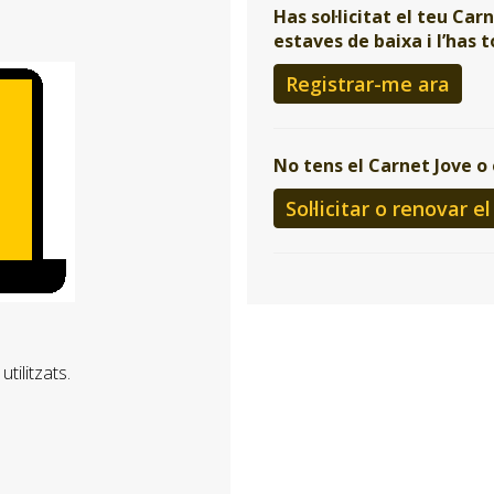
Has sol·licitat el teu Car
estaves de baixa i l’has 
Registrar-me ara
No tens el Carnet Jove o
Sol·licitar o renovar e
tilitzats.