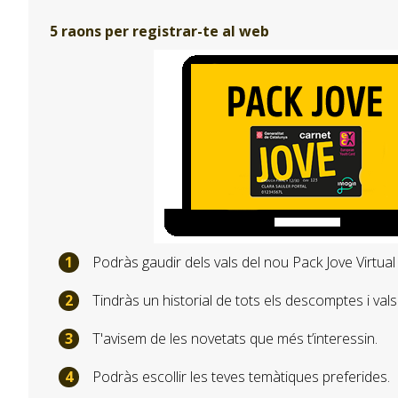
5 raons per registrar-te al web
Podràs gaudir dels vals del nou Pack Jove Virtual
Tindràs un historial de tots els descomptes i vals u
T'avisem de les novetats que més t’interessin.
Podràs escollir les teves temàtiques preferides.