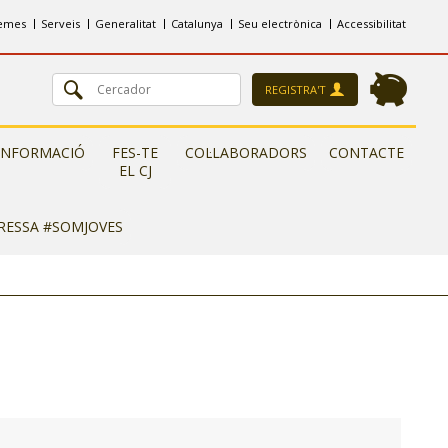
emes
Serveis
Generalitat
Catalunya
Seu electrònica
Accessibilitat
REGISTRA'T
INFORMACIÓ
FES-TE
COL·LABORADORS
CONTACTE
EL CJ
ERESSA #SOMJOVES