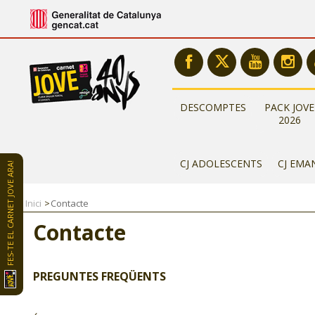
DESCOMPTES
PACK JOVE
2026
CJ ADOLESCENTS
CJ EMA
FES-TE EL CARNET JOVE ARA!
Inici
Contacte
Contacte
PREGUNTES FREQÜENTS