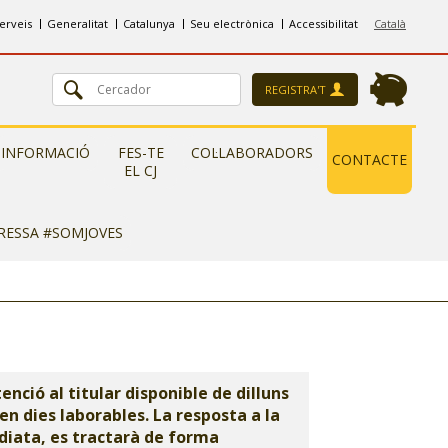
erveis
Generalitat
Catalunya
Seu electrònica
Accessibilitat
Català
REGISTRA'T
INFORMACIÓ
FES-TE
COL·LABORADORS
CONTACTE
EL CJ
ERESSA #SOMJOVES
ció al titular disponible de dilluns
 en dies laborables. La resposta a la
diata, es tractarà de forma