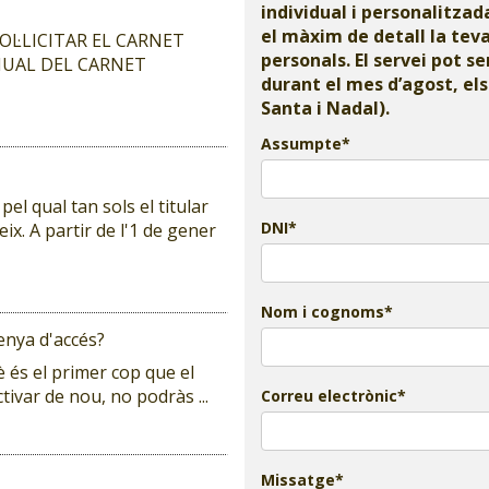
individual i personalitza
el màxim de detall la tev
OL·LICITAR EL CARNET
personals. El servei pot se
NUAL DEL CARNET
durant el mes d’agost, el
Santa i Nadal).
Assumpte
pel qual tan sols el titular
DNI
ix. A partir de l'1 de gener
Nom i cognoms
enya d'accés?
uè és el primer cop que el
tivar de nou, no podràs ...
Correu electrònic
Missatge