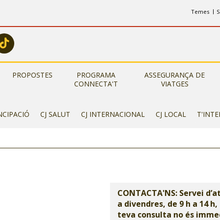
Temes
S
PROPOSTES
PROGRAMA
ASSEGURANÇA DE
CONNECTA'T
VIATGES
NCIPACIÓ
CJ SALUT
CJ INTERNACIONAL
CJ LOCAL
T'INT
CONTACTA'NS: Servei d’aten
a divendres, de 9 h a 14 h,
teva consulta no és imme