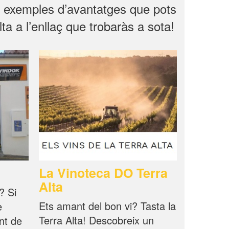
s exemples d’avantatges que pots
ta a l’enllaç que trobaràs a sota!
La Vinoteca DO Terra
Alta
? Si
Ets amant del bon vi? Tasta la
e
Terra Alta! Descobreix un
unt de