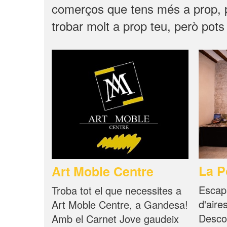
comerços que tens més a prop, p
trobar molt a prop teu, però pots 
La P
Art Moble Centre
Escapa
Troba tot el que necessites a
d'aire
Art Moble Centre, a Gandesa!
Desco
Amb el Carnet Jove gaudeix