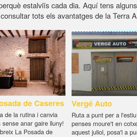
erquè estalviïs cada dia. Aquí tens algun
consultar tots els avantatges de la Terra Al
osada de Caseres
Vergé Auto
 de la rutina i canvia
Ruta a punt per a l'estiu
s sense anar gaire lluny!
penses moure't en cotx
breix La Posada de
aquest juliol, posa'l a p