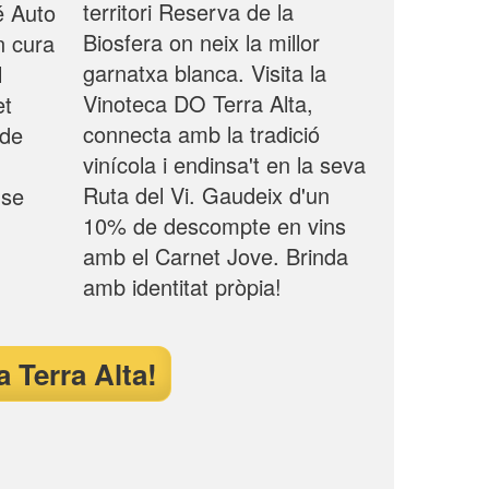
territori Reserva de la
é Auto
Biosfera on neix la millor
n cura
garnatxa blanca. Visita la
l
Vinoteca DO Terra Alta,
et
connecta amb la tradició
 de
vinícola i endinsa't en la seva
Ruta del Vi. Gaudeix d'un
nse
10% de descompte en vins
amb el Carnet Jove. Brinda
amb identitat pròpia!
 Terra Alta!