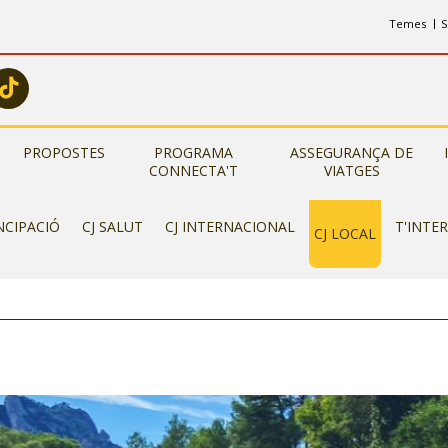
Temes
S
PROPOSTES
PROGRAMA
ASSEGURANÇA DE
CONNECTA'T
VIATGES
NCIPACIÓ
CJ SALUT
CJ INTERNACIONAL
T'INTE
CJ LOCAL