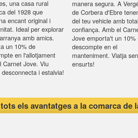
s, una casa rural
manera segura. A Verg
ica del 1928 que
de Corbera d'Ebre tene
a encant original i
del teu vehicle amb tota
itat. Ideal per explorar
confiança. Amb el Carn
tarranya amb amics.
Jove emporta't un 10%
ita un 10% de
descompte en el
pte en l'allotjament
manteniment. Viatja se
 Carnet Jove. Viu
ensurts!
u, desconnecta i estalvia!
tots els avantatges a la comarca de la