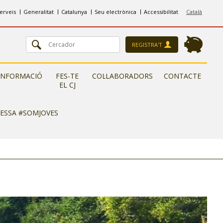
erveis
Generalitat
Catalunya
Seu electrònica
Accessibilitat
Català
REGISTRA'T
INFORMACIÓ
FES-TE
COL·LABORADORS
CONTACTE
EL CJ
RESSA #SOMJOVES