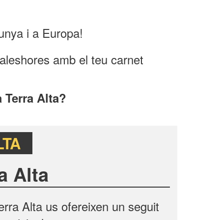
unya i a Europa!
 aleshores amb el teu carnet
a Terra Alta?
LTA
a Alta
rra Alta us ofereixen un seguit