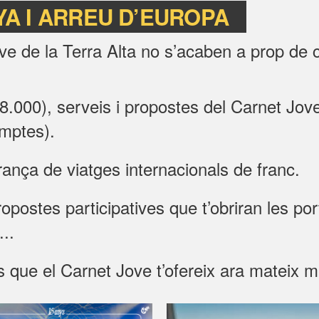
NYA I ARREU D’EUROPA
ve de la Terra Alta no s’acaben a prop de
8.000), serveis i propostes del Carnet Jov
mptes).
ça de viatges internacionals de franc.
ropostes participatives que t’obriran les po
...
s que el Carnet Jove t’ofereix ara mateix m