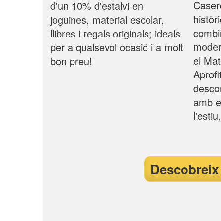
Casere
d'un 10% d'estalvi en
històr
joguines, material escolar,
combin
llibres i regals originals; ideals
modern
per a qualsevol ocasió i a molt
el Ma
bon preu!
Aprof
descom
amb el
l'esti
Descobreix 