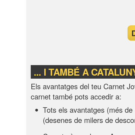
D
... I TAMBÉ A CATALU
Els avantatges del teu Carnet J
carnet també pots accedir a:
Tots els avantatges (més de 
(desenes de milers de desco