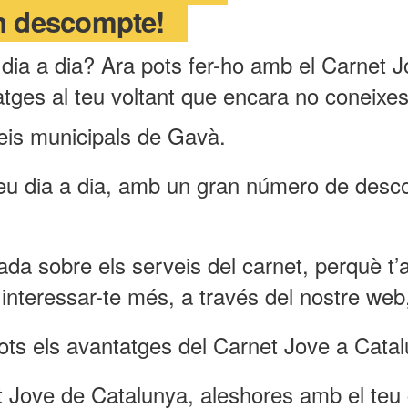
n descompte!
eu dia a dia? Ara pots fer-ho amb el Carnet
tatges al teu voltant que encara no coneixes
eis municipals de Gavà.
 teu dia a dia, amb un gran número de des
da sobre els serveis del carnet, perquè t
nteressar-te més, a través del nostre web,
ots els avantatges del Carnet Jove a Catal
et Jove de Catalunya, aleshores amb el teu