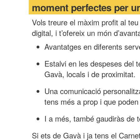
moment perfectes per u
Vols treure el màxim profit al t
digital, i t’ofereix un món d’avan
Avantatges en diferents serv
Estalvi en les despeses del
Gavà, locals i de proximitat.
Una comunicació personalitza
tens més a prop i que poden i
I a més, també gaudiràs de t
Si ets de Gavà i ja tens el Carn