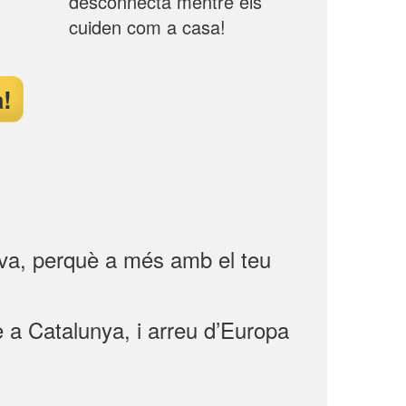
desconnecta mentre els
cuiden com a casa!
à!
eva, perquè a més amb el teu
e a Catalunya, i arreu d’Europa