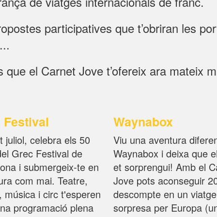
ça de viatges internacionals de franc.
ropostes participatives que t’obriran les po
...
 que el Carnet Jove t’ofereix ara mateix mé
 Festival
Waynabox
 juliol, celebra els 50
Viu una aventura difere
el Grec Festival de
Waynabox i deixa que el
ona i submergeix-te en
et sorprengui! Amb el C
tura com mai. Teatre,
Jove pots aconseguir 2
 música i circ t'esperen
descompte en un viatge
na programació plena
sorpresa per Europa (u