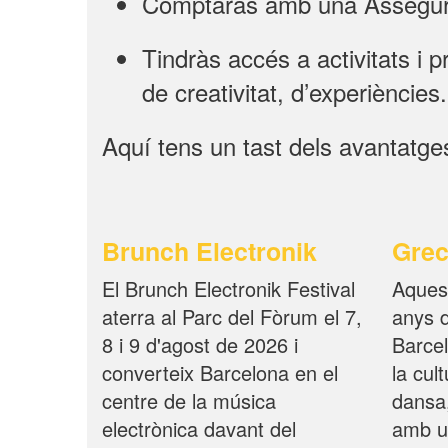
Comptaràs amb una Asseguran
Tindràs accés a activitats i p
de creativitat, d’experiències.
Aquí tens un tast dels avantatges
Brunch Electronik
Grec
El Brunch Electronik Festival
Aquest
aterra al Parc del Fòrum el 7,
anys d
8 i 9 d'agost de 2026 i
Barcel
converteix Barcelona en el
la cul
centre de la música
dansa,
electrònica davant del
amb u