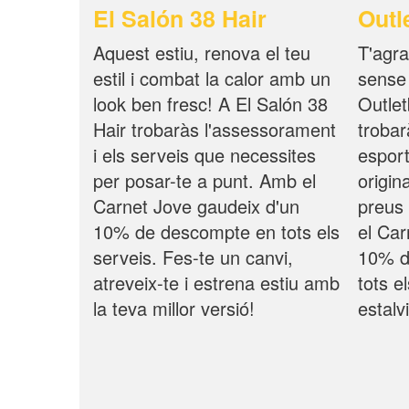
El Salón 38 Hair
Outl
Aquest estiu, renova el teu
T'agra
estil i combat la calor amb un
sense
look ben fresc! A El Salón 38
Outlet
Hair trobaràs l'assessorament
troba
i els serveis que necessites
espor
per posar-te a punt. Amb el
origin
Carnet Jove gaudeix d'un
preus 
10% de descompte en tots els
el Car
serveis. Fes-te un canvi,
10% d
atreveix-te i estrena estiu amb
tots el
la teva millor versió!
estalvi