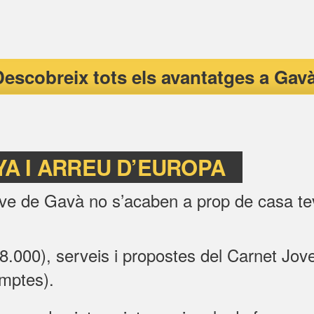
escobreix tots els avantatges a Gav
NYA I ARREU D’EUROPA
ove de Gavà no s’acaben a prop de casa t
8.000), serveis i propostes del Carnet Jov
mptes).