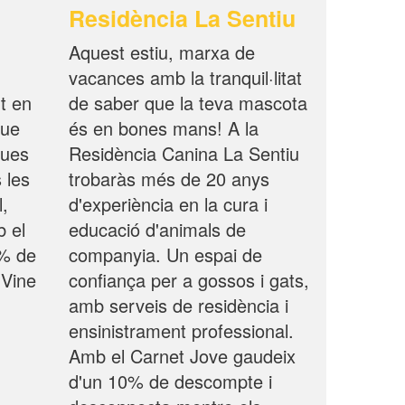
Residència La Sentiu
Aquest estiu, marxa de
vacances amb la tranquil·litat
t en
de saber que la teva mascota
que
és en bones mans! A la
ques
Residència Canina La Sentiu
 les
trobaràs més de 20 anys
,
d'experiència en la cura i
b el
educació d'animals de
0% de
companyia. Un espai de
 Vine
confiança per a gossos i gats,
amb serveis de residència i
ensinistrament professional.
Amb el Carnet Jove gaudeix
d'un 10% de descompte i