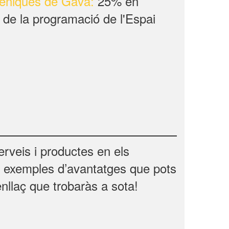
scèniques de Gavà:
25% en
s de la programació de l'Espai
veis i productes en els
s exemples d’avantatges que pots
enllaç que trobaràs a sota!