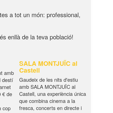
rtes a tot un món: professional,
s enllà de la teva població!
SALA MONTJUÏC al
Castell
nt amb
Gaudeix de les nits d'estiu
 destí
amb SALA MONTJUÏC al
arnet
Castell, una experiència única
0 € de
que combina cinema a la
fresca, concerts en directe i
n cop