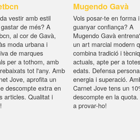
etbcn
Mugendo Gavà
da vestir amb estil
Vols posar-te en forma i
 gastar de més? A
guanyar confiança? A
bcn, al cor de Gavà,
Mugendo Gavà entrena'
ràs moda urbana i
un art marcial modern 
tiva de marques
combina tradició i tècni
als per a tothom, amb
actuals, apte per a totes
rebaixats tot l'any. Amb
edats. Defensa personal
net Jove, aprofita un
energia i superació. Am
e descompte extra en
Carnet Jove tens un 1
s articles. Qualitat i
descompte en la quota.
!
a provar-ho!