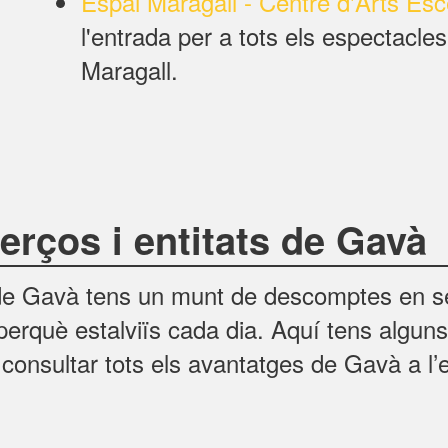
Espai Maragall - Centre d'Arts E
l'entrada per a tots els espectacle
Maragall.
rços i entitats de Gavà
e Gavà tens un munt de descomptes en ser
erquè estalviïs cada dia. Aquí tens algun
 consultar tots els avantatges de Gavà a l’