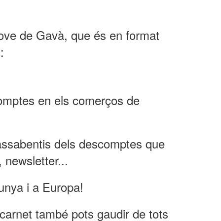
 Jove de Gavà, que és en format
:
comptes en els comerços de
’assabentis dels descomptes que
 newsletter...
unya i a Europa!
 carnet també pots gaudir de tots