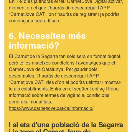
En 7-9 dies ja tindràs el teu Carnet Jove Digital activat,
moment en el que t’hauràs de descarregar l’APP
“CarnetJove CAT”, on t’hauràs de registrar i ja podràs
començar a treure-li suc.
6. Necessites més
informació?
El Carnet de la Segarra tan sols serà en format digital,
però té les mateixes condicions i avantatges que el
Carnet Jove de Catalunya. Per gaudir dels
descomptes, t’hauràs de descarregar l’APP
“Carnetjove CAT” des d’on el podràs utilitzar i mostrar-
lo als establiments. Entra en el següent enllaç i troba
informació sobre termes de vigència, condicions
generals, modalitats...:
https://www.carnetjove.cat/ca/informacio/
I si ets d'una població de la Segarra
i ja tens el Carnet Jove de