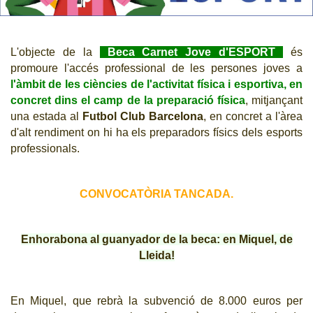
CJ LOCAL
T'INTERESSA #SOMJOVES
L'objecte de la
Beca Carnet Jove d'ESPORT
és
promoure l'accés professional de les persones joves a
l'àmbit de les ciències de l'activitat física i esportiva, en
concret dins el camp de la preparació física
, m
itjançant
una estada al
Futbol Club Barcelona
, en concret a l'àrea
d'alt rendiment on hi ha els preparadors físics dels esports
professionals.
CONVOCATÒRIA TANCADA.
Enhorabona al guanyador de la beca: en Miquel, de
Lleida!
En Miquel
, que rebrà la subvenció de 8.000 euros per