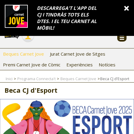
INFORMACIÓ
×
DESCARREGA'T L'APP DEL
CJ I TINDRÀS TOTS ELS
FES-TE EL CJ
Català
DTES. I EL TEU CARNET AL
Temes
Serveis
Generalitat
Catalunya
Seu electrònica
Accessibilitat
COL·LABORADORS
MÒBIL!
CONTACTE
Beques Carnet Jove
Jurat Carnet Jove de Sitges
Premi Carnet Jove de Còmic
Experiències
Notícies
Inici
Programa Connecta't
Beques Carnet Jove
Beca CJ d'Esport
Beca CJ d'Esport
CJ ADOLESCENTS
CJ EMANCIPACIÓ
CJ SALUT
CJ INTERNACIONAL