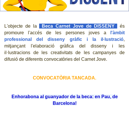
CJ LOCAL
T'INTERESSA #SOMJOVES
L'objecte de la
Beca Carnet Jove de DISSENY
és
promoure l'accés de les persones joves a
l'àmbit
professional del disseny gràfic i la il·lustració
,
mitjançant l'elaboració gràfica del
disseny i les
il·lustracions de les creativitats de les campanyes de
difusió de diferents convocatòries del Carnet Jove.
CONVOCATÒRIA TANCADA.
Enhorabona al guanyador de la beca: en Pau, de
Barcelona!