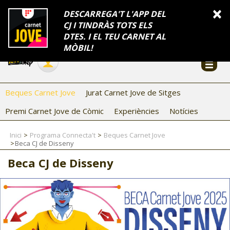
INFORMACIÓ
×
DESCARREGA'T L'APP DEL
CJ I TINDRÀS TOTS ELS
FES-TE EL CJ
Català
DTES. I EL TEU CARNET AL
Temes
Serveis
Generalitat
Catalunya
Seu electrònica
Accessibilitat
COL·LABORADORS
MÒBIL!
CONTACTE
Beques Carnet Jove
Jurat Carnet Jove de Sitges
Premi Carnet Jove de Còmic
Experiències
Notícies
Inici
Programa Connecta't
Beques Carnet Jove
Beca CJ de Disseny
Beca CJ de Disseny
CJ ADOLESCENTS
CJ EMANCIPACIÓ
CJ SALUT
CJ INTERNACIONAL