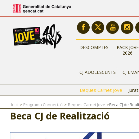
DESCOMPTES
PACK JOVE
2026
CJ ADOLESCENTS
CJ EMA
Beques Carnet Jove
Jura
Inici
Programa Connecta't
Beques Carnet Jove
Beca CJ de Reali
Beca CJ de Realització