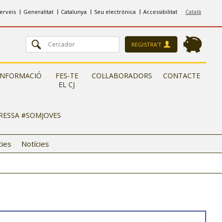
erveis
Generalitat
Catalunya
Seu electrònica
Accessibilitat
Català
REGISTRA'T
INFORMACIÓ
FES-TE
COL·LABORADORS
CONTACTE
EL CJ
ERESSA #SOMJOVES
cies
Notícies