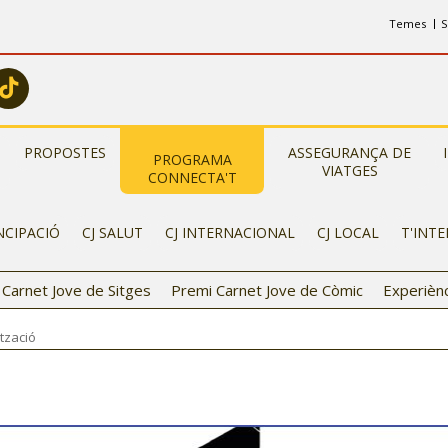
Temes
S
PROPOSTES
ASSEGURANÇA DE
PROGRAMA
VIATGES
CONNECTA'T
NCIPACIÓ
CJ SALUT
CJ INTERNACIONAL
CJ LOCAL
T'INT
t Carnet Jove de Sitges
Premi Carnet Jove de Còmic
Experièn
tzació