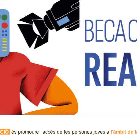
ACIÓ
és promoure l'accés de les persones joves a
l'àmbit de l