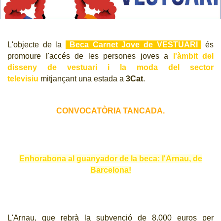
CJ LOCAL
T'INTERESSA #SOMJOVES
L'objecte de la
Beca Carnet Jove de VESTUARI
és
promoure l'accés de les persones joves a
l'àmbit del
disseny de vestuari i la moda del sector
televisiu
mitjançant una estada a
3Cat
.
CONVOCATÒRIA TANCADA.
Enhorabona al guanyador de la beca: l'Arnau, de
Barcelona!
L'Arnau, que rebrà la subvenció de 8.000 euros per