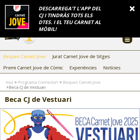
INFORMACIÓ
×
DESCARREGA'T L'APP DEL
CJ I TINDRÀS TOTS ELS
FES-TE EL CJ
Català
DTES. I EL TEU CARNET AL
Temes
Serveis
Generalitat
Catalunya
Seu electrònica
Accessibilitat
COL·LABORADORS
MÒBIL!
CONTACTE
Beques Carnet Jove
Jurat Carnet Jove de Sitges
Premi Carnet Jove de Còmic
Experiències
Notícies
Inici
Programa Connecta't
Beques Carnet Jove
Beca CJ de Vestuari
Beca CJ de Vestuari
CJ ADOLESCENTS
CJ EMANCIPACIÓ
CJ SALUT
CJ INTERNACIONAL