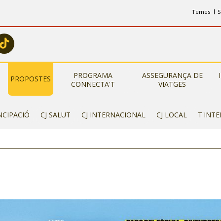
Temes
S
PROGRAMA
ASSEGURANÇA DE
PROPOSTES
CONNECTA'T
VIATGES
NCIPACIÓ
CJ SALUT
CJ INTERNACIONAL
CJ LOCAL
T'INT