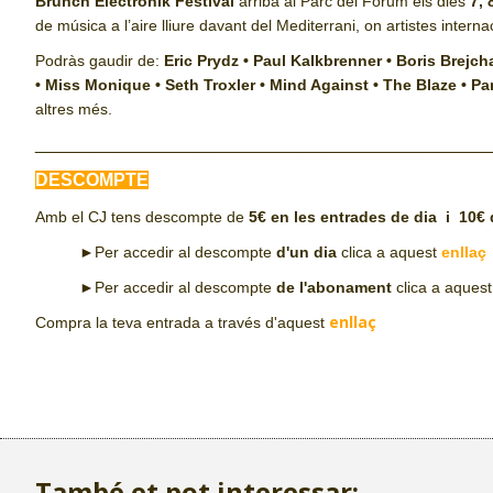
Brunch Electronik Festival
arriba al Parc del Fòrum els dies
7, 
de música a l’aire lliure davant del Mediterrani, on artistes inte
Podràs gaudir de:
Eric Prydz • Paul Kalkbrenner • Boris Brejc
• Miss Monique • Seth Troxler • Mind Against • The Blaze • Pa
altres més.
______________________________________________
DESCOMPTE
Amb el CJ tens descompte de
5€
en les entrades de dia i 10
►Per accedir al descompte
d'un dia
clica a aquest
enllaç
►Per accedir al descompte
de l'abonament
clica a aquest
enllaç
Compra la teva entrada a través d'aquest
També et pot interessar: