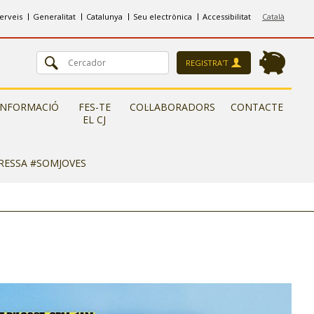
erveis
Generalitat
Catalunya
Seu electrònica
Accessibilitat
Català
REGISTRA'T
INFORMACIÓ
FES-TE
COL·LABORADORS
CONTACTE
EL CJ
ERESSA #SOMJOVES