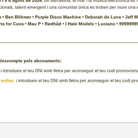
8 i 9 d’agost de 2026
, on Barcelona, el mar i la música electrònica es f
rnacionals, talent emergent i una comunitat única es troben per viure u
ha • Ben Böhmer • Purple Disco Machine • Deborah de Luca • Jeff M
rra for Cuva • Mau P • Rødhåd • I Hate Models • Luciano • 9999999
__________________________________________________
€ descompte pels abonaments:
i introdueix el teu DNI amb lletra per aconseguir el teu codi promocion
enllaç
i introdueix el teu DNI amb lletra per aconseguir el teu codi pr