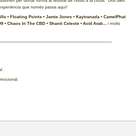
usionen per donar forma al festival de l’estiu a la ciutat.
Dos dies
na experiència que només passa aquí!
ills • Floating Points • Jamie Jones • Kaytranada • CamelPhat
99 • Chaos In The CBD • Shanti Celeste • Acid Arab...
i molts
_________________________________________
al .
omocional.