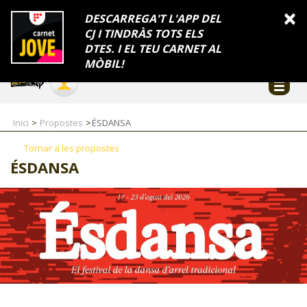
INFORMACIÓ
×
DESCARREGA'T L'APP DEL
CJ I TINDRÀS TOTS ELS
FES-TE EL CJ
Català
DTES. I EL TEU CARNET AL
Temes
Serveis
Generalitat
Catalunya
Seu electrònica
Accessibilitat
COL·LABORADORS
MÒBIL!
CONTACTE
Inici
Propostes
ÉSDANSA
Tornar a les propostes
ÉSDANSA
CJ ADOLESCENTS
CJ EMANCIPACIÓ
CJ SALUT
CJ INTERNACIONAL