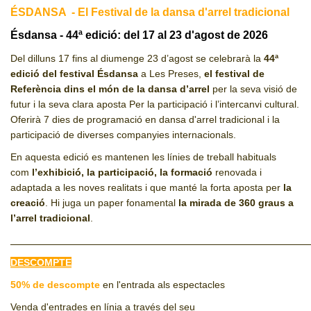
ÉSDANSA - El Festival de la dansa d'arrel tradicional
CJ LOCAL
Ésdansa - 44ª edició: del 17 al 23 d'agost de 2026
T'INTERESSA #SOMJOVES
Del dilluns 17 fins al diumenge 23 d’agost se celebrarà la
44ª
edició del festival Ésdansa
a Les Preses,
el festival de
Referència dins el món de la dansa d’arrel
per la seva visió de
futur i la seva clara aposta Per la participació i l’intercanvi cultural.
Oferirà 7 dies de programació en dansa d'arrel tradicional i la
participació de diverses companyies internacionals.
En aquesta edició es mantenen les línies de treball habituals
com
l’exhibició, la participació, la formació
renovada i
adaptada a les noves realitats i que manté la forta aposta per
la
creació
. Hi juga un paper fonamental
la mirada de 360 graus a
l’arrel tradicional
.
______________________________________________________
DESCOMPTE
50% de descompte
en l'entrada als espectacles
Venda d'entrades en línia a través del seu