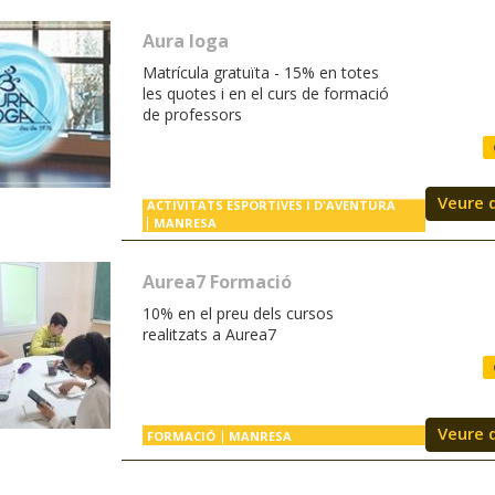
Aura Ioga
Matrícula gratuïta - 15% en totes
les quotes i en el curs de formació
de professors
Veure 
ACTIVITATS ESPORTIVES I D'AVENTURA
MANRESA
Aurea7 Formació
10% en el preu dels cursos
realitzats a Aurea7
Veure 
FORMACIÓ
MANRESA