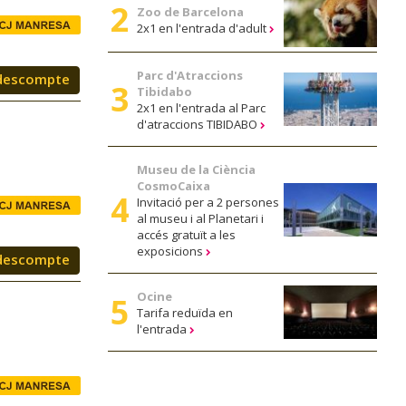
Zoo de Barcelona
2x1 en l'entrada d'adult
Parc d'Atraccions
descompte
Tibidabo
2x1 en l'entrada al Parc
d'atraccions TIBIDABO
Museu de la Ciència
CosmoCaixa
Invitació per a 2 persones
al museu i al Planetari i
accés gratuït a les
exposicions
descompte
Ocine
Tarifa reduïda en
l'entrada