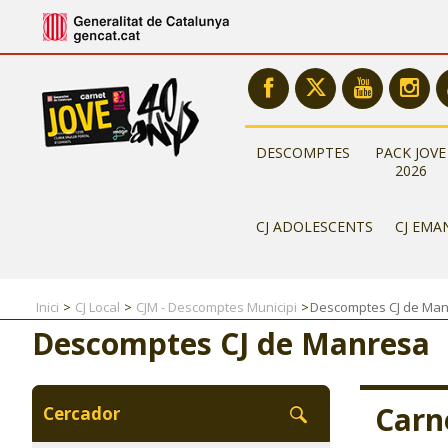
DESCOMPTES
PACK JOVE
2026
CJ ADOLESCENTS
CJ EMA
Inici
CJ Local
CJM - Descomptes Municipi
Descomptes CJ de Ma
Descomptes CJ de Manresa
Carn
Cercador