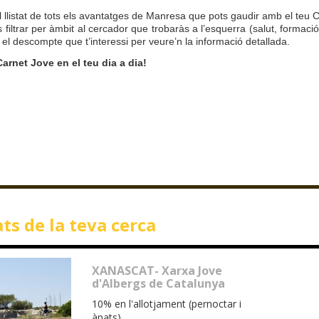
l llistat de tots els avantatges de Manresa que pots gaudir amb el teu 
s filtrar per àmbit al cercador que trobaràs a l’esquerra (salut, formació,
 el descompte que t’interessi per veure’n la informació detallada.
 Carnet Jove en el teu dia a dia!
ts de la teva cerca
XANASCAT- Xarxa Jove
d'Albergs de Catalunya
10% en l'allotjament (pernoctar i
àpats)