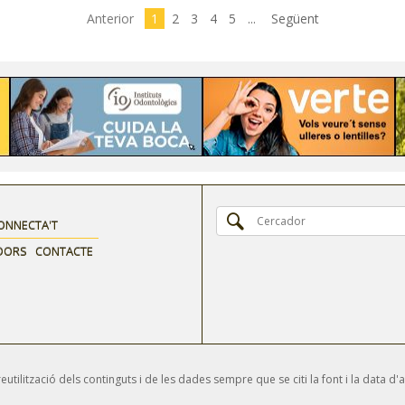
Anterior
1
2
3
4
5
...
Següent
ONNECTA'T
DORS
CONTACTE
tilització dels continguts i de les dades sempre que se citi la font i la data d'a