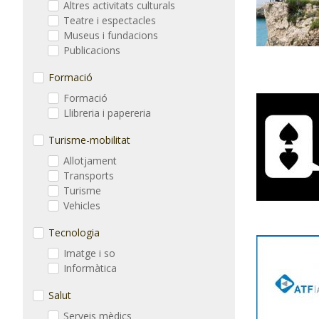
Altres activitats culturals
Teatre i espectacles
Museus i fundacions
Publicacions
Formació
Formació
Llibreria i papereria
Turisme-mobilitat
Allotjament
Transports
Turisme
Vehicles
Tecnologia
Imatge i so
Informàtica
Salut
Serveis mèdics