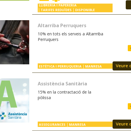
LLIBRERIA I PAPERERIA
TARIFES REDUÏDES
DISPONIBLE
Altarriba Perruquers
10% en tots els serveis a Altarrriba
Perruquers
Veure 
ESTÈTICA I PERRUQUERIA
MANRESA
Assistència Sanitària
15% en la contractació de la
pòlissa
Veure 
ASSEGURANCES
MANRESA