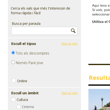
Aquí tens e
Cerca els vals que més t'interessin de
Si vols, pot
forma ràpida i fàcil
seleccionar
Utilitza el
Busca per paraula
Escull el tipus
Marcar tots
Tots els descomptes
Només Pack Jove
Resulta
Online
Escull un àmbit
Marcar tots
Cultura
Cinema