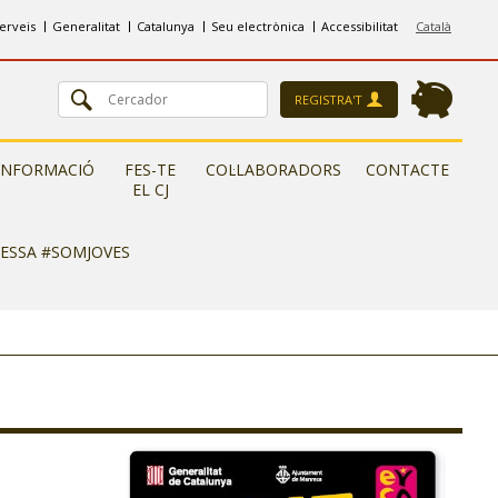
erveis
Generalitat
Catalunya
Seu electrònica
Accessibilitat
Català
REGISTRA'T
INFORMACIÓ
FES-TE
COL·LABORADORS
CONTACTE
EL CJ
RESSA #SOMJOVES