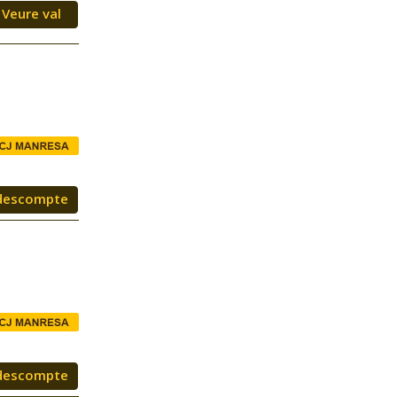
Veure val
descompte
descompte