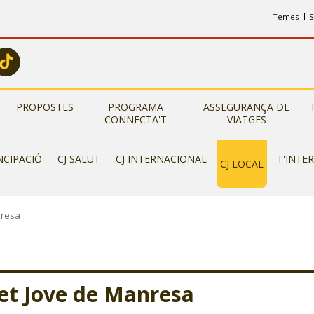
Temes
S
PROPOSTES
PROGRAMA
ASSEGURANÇA DE
CONNECTA'T
VIATGES
NCIPACIÓ
CJ SALUT
CJ INTERNACIONAL
T'INTE
CJ LOCAL
nresa
et Jove de Manresa