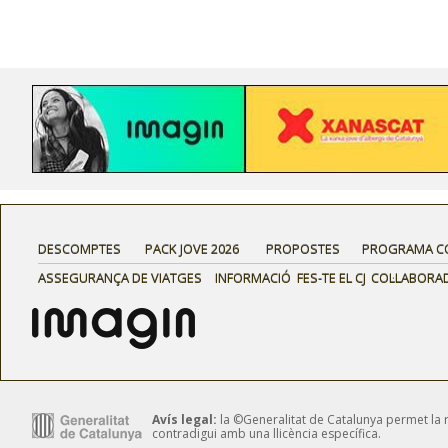
DESCOMPTES
PACK JOVE 2026
PROPOSTES
PROGRAMA C
ASSEGURANÇA DE VIATGES
INFORMACIÓ
FES-TE EL CJ
COL·LABORA
Avís legal:
la ©Generalitat de Catalunya permet la reu
contradigui amb una llicència específica.