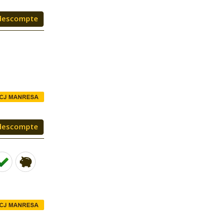
descompte
descompte