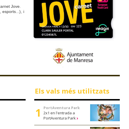
Carnet Jove.
 esports...), i
Els vals més utilitzats
PortAventura Park
2x1 en l'entrada a
PortAventura Park