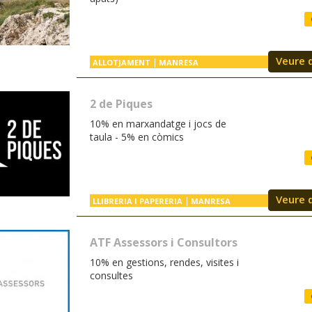
Veure 
ALLOTJAMENT
MANRESA
2 de Piques
10% en marxandatge i jocs de
taula - 5% en còmics
Veure 
LLIBRERIA I PAPERERIA
MANRESA
ATF Assessors i Consultors
10% en gestions, rendes, visites i
consultes