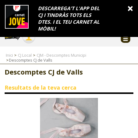
INFORMACIÓ
×
DESCARREGA'T L'APP DEL
CJ I TINDRÀS TOTS ELS
FES-TE EL CJ
Català
DTES. I EL TEU CARNET AL
Temes
Serveis
Generalitat
Catalunya
Seu electrònica
Accessibilitat
COL·LABORADORS
MÒBIL!
CONTACTE
Inici
CJ Local
CJM - Descomptes Municipi
Descomptes CJ de Valls
Descomptes CJ de Valls
CJ ADOLESCENTS
Resultats de la teva cerca
CJ EMANCIPACIÓ
CJ SALUT
CJ INTERNACIONAL
CJ LOCAL