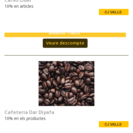
Cafes Lider
10% en articles
DIVERSOS
VALLS
Veure descompte
Cafeteria Dar Diyafa
10% en els productes