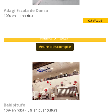
T'INTERESSA #SOMJOVES
Adagi Escola de Dansa
10% en la matrícula
FORMACIÓ
VALLS
Veure descompte
Babipitufo
10% en roba - 5% en puericultura