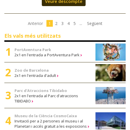
Veure descompte
Anterior
1
2
3
4
5
...
Següent
Els vals més utilitzats
PortAventura Park
2x1 en l'entrada a PortAventura Park
Zoo de Barcelona
2x1 en l'entrada d'adult
Parc d'Atraccions Tibidabo
2x1 en l'entrada al Parc d'atraccions
TIBIDABO
Museu de la Ciència CosmoCaixa
Invitació per a 2 persones al museu i al
Planetari i accés gratuït a les exposicions