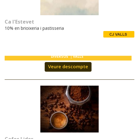
Ca l'Estevet
10% en brioixeria i pastisseria
DIVERSOS
VALLS
Veure descompte