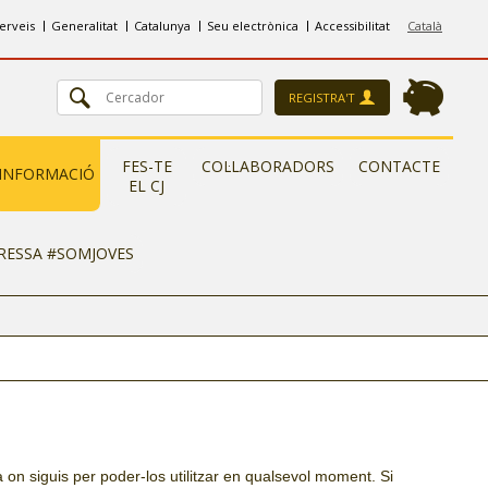
erveis
Generalitat
Catalunya
Seu electrònica
Accessibilitat
Català
REGISTRA'T
FES-TE
COL·LABORADORS
CONTACTE
INFORMACIÓ
EL CJ
ERESSA #SOMJOVES
à on siguis per poder-los utilitzar en qualsevol moment. Si