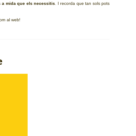
s a mida que els necessitis
. I recorda que tan sols pots
 com al web!
e