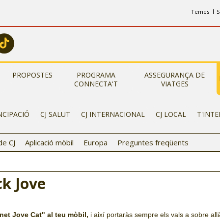
Temes
S
PROPOSTES
PROGRAMA
ASSEGURANÇA DE
CONNECTA'T
VIATGES
NCIPACIÓ
CJ SALUT
CJ INTERNACIONAL
CJ LOCAL
T'INT
de CJ
Aplicació mòbil
Europa
Preguntes freqüents
ck Jove
net Jove Cat" al teu mòbil,
i així portaràs sempre els vals a sobre all