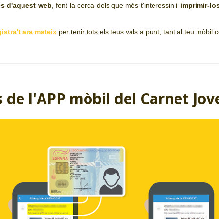
és d'aquest web
, fent la cerca dels que més t'interessin
i imprimir-lo
gistra't ara mateix
per tenir tots els teus vals a punt, tant al teu mòbil
s de l'APP mòbil del Carnet Jov