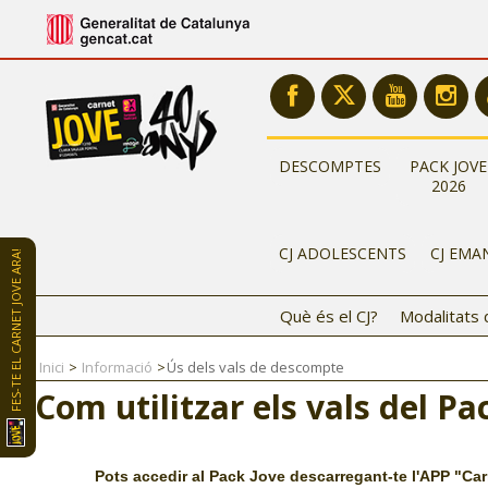
DESCOMPTES
PACK JOVE
2026
CJ ADOLESCENTS
CJ EMA
FES-TE EL CARNET JOVE ARA!
Què és el CJ?
Modalitats 
Inici
Informació
Ús dels vals de descompte
Com utilitzar els vals del Pa
Pots accedir al Pack Jove descarregant-te l'APP "Car