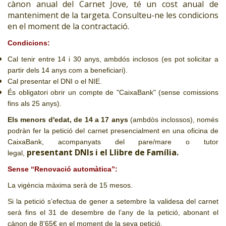
cànon anual del Carnet Jove, té un cost anual de
manteniment de la targeta. Consulteu-ne les condicions
en el moment de la contractació.
Condicions:
Cal tenir entre 14 i 30 anys, ambdós inclosos (es pot solicitar a
partir dels 14 anys com a beneficiari).
Cal presentar el DNI o el NIE.
És obligatori obrir un compte de "CaixaBank" (sense comissions
fins als 25 anys).
Els menors d'edat, de 14 a 17 anys
(ambdòs inclossos), només
podràn fer la petició del carnet presencialment en una oficina de
CaixaBank, acompanyats del pare/mare o tutor
presentant DNIs i el Llibre de Família.
legal,
Sense “Renovació automàtica”:
La vigència màxima serà de 15 mesos.
Si la petició s’efectua de gener a setembre la validesa del carnet
serà fins el 31 de desembre de l’any de la petició, abonant el
cànon de
8'65
€ en el moment de la seva petició.