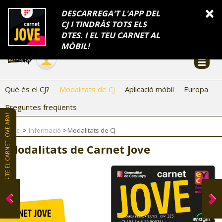
×
DESCARREGA'T L'APP DEL
CJ I TINDRÀS TOTS ELS
FES-TE EL CJ
Català
DTES. I EL TEU CARNET AL
Temes
Serveis
Generalitat
Catalunya
Seu electrònica
Accessibilitat
COL·LABORADORS
MÒBIL!
CONTACTE
Què és el CJ?
Modalitats de CJ
Aplicació mòbil
Europa
Preguntes freqüents
FES-TE EL CARNET JOVE ARA!
Inici
Informació
Modalitats de CJ
Modalitats de Carnet Jove
CJ ADOLESCENTS
CJ EMANCIPACIÓ
CJ SALUT
CJ INTERNACIONAL