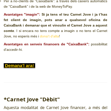
Per a no-clients de “CaixaBank”: a través dels caixers automàtics
de “CaixaBank” i de la web de MoneyToPay.
Avantatges "imagin":
Si ja tens el teu Carnet Jove i ja t’has
fet client de imagin, pots anar a qualsevol oficina de
CaixaBank i demanar que et vinculin el Carnet Jove a aquest
comte
. I si encara no tens compte a imagin o no tens el Carnet
Jove, no esperis més i
dona't d'alta
!
Avantatges en serveis financers de "CaixaBank":
possibilitat
d'accedir-hi.
Demana'l ara!
*Carnet Jove "Dèbit"
Aquesta modalitat de Carnet Jove financer, a més del