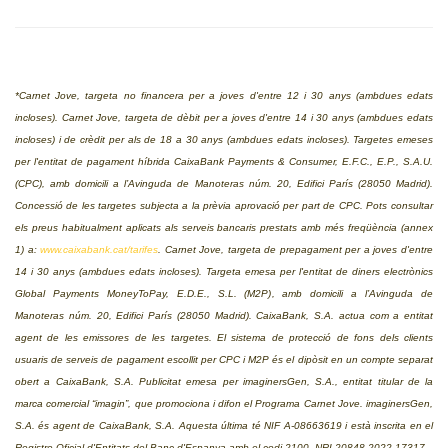
*Carnet Jove, targeta no financera per a joves d'entre 12 i 30 anys (ambdues edats
incloses). Carnet Jove, targeta de dèbit per a joves d'entre 14 i 30 anys (ambdues edats
incloses) i de crèdit per als de 18 a 30 anys (ambdues edats incloses). Targetes emeses
per l'entitat de pagament híbrida CaixaBank Payments & Consumer, E.F.C., E.P., S.A.U.
(CPC),
amb domicili a l’Avinguda de Manoteras núm. 20, Edifici París (28050 Madrid).
Concessió de les targetes subjecta a la prèvia aprovació per part de CPC. Pots consultar
els preus habitualment aplicats als serveis bancaris prestats amb més freqüència (annex
1) a:
www.caixabank.cat/tarifes
. Carnet Jove, targeta de prepagament per a joves d'entre
14 i 30 anys (ambdues edats incloses). Targeta emesa per l'entitat de diners electrònics
Global Payments MoneyToPay, E.D.E., S.L. (M2P),
amb domicili a l’Avinguda de
Manoteras núm. 20, Edifici París (28050 Madrid).
CaixaBank, S.A. actua com a entitat
agent de les emissores de les targetes. El sistema de protecció de fons dels clients
usuaris de serveis de pagament escollit per CPC i M2P és el dipòsit en un compte separat
obert a CaixaBank, S.A. Publicitat emesa per imaginersGen, S.A., entitat titular de la
marca comercial “imagin”, que promociona i difon el Programa Carnet Jove. imaginersGen,
S.A. és agent de CaixaBank, S.A. Aquesta última té NIF A-08663619 i està inscrita en el
Registre Oficial d'Entitats del Banc d'Espanya amb el codi 2100.
NRI 20848 2022 17317.