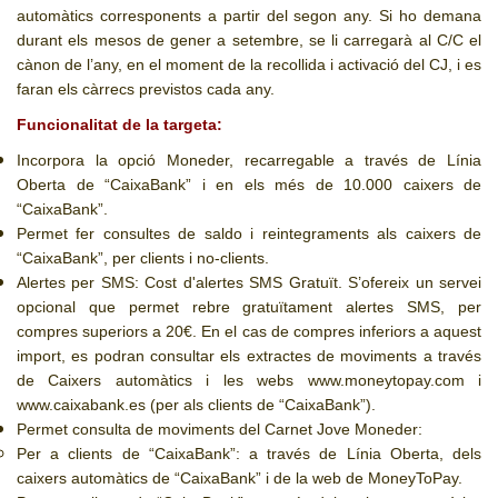
automàtics corresponents a partir del segon any. Si ho demana
durant els mesos de gener a setembre, se li carregarà al C/C el
cànon de l’any, en el moment de la recollida i activació del CJ, i es
faran els càrrecs previstos cada any.
Funcionalitat de la targeta:
Incorpora la opció Moneder, recarregable a través de Línia
Oberta de “CaixaBank” i en els més de 10.000 caixers de
“CaixaBank”.
Permet fer consultes de saldo i reintegraments als caixers de
“CaixaBank”, per clients i no-clients.
Alertes per SMS: Cost d'alertes SMS Gratuït. S’ofereix un servei
opcional que permet rebre gratuïtament alertes SMS, per
compres superiors a 20€. En el cas de compres inferiors a aquest
import, es podran consultar els extractes de moviments a través
de Caixers automàtics i les webs www.moneytopay.com i
www.caixabank.es (per als clients de “CaixaBank”).
Permet consulta de moviments del Carnet Jove Moneder:
Per a clients de “CaixaBank”: a través de Línia Oberta, dels
caixers automàtics de “CaixaBank” i de la web de MoneyToPay.