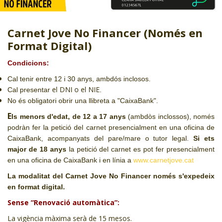
CJ LOCAL
T'INTERESSA #SOMJOVES
Carnet Jove No Financer (Només en
Format Digital)
Condicions:
Cal tenir entre 12 i 30 anys, ambdós inclosos.
el DNI o el NIE
Cal presentar
.
No és obligatori obrir una llibreta a "CaixaBank".
E
ls menors d'edat, de 12 a 17 anys
(ambdòs inclossos), només
podràn fer la petició del carnet presencialment en una oficina de
CaixaBank, acompanyats del pare/mare o tutor legal.
Si ets
major de 18 anys
la petició del carnet es pot fer presencialment
en una oficina de CaixaBank i en línia a
www.carnetjove.cat
La modalitat del Carnet Jove No Financer només s'expedeix
en format digital.
Sense “Renovació automàtica”:
La vigència màxima serà de 15 mesos.