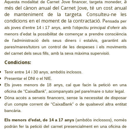
a
Aquesta modalitat de Carnet Jove financer, targeta moneder,
més del cànon anual del Carnet Jove, té un cost anual
de manteniment de la targeta. Consulteu-ne les
condicions en el moment de la contractació. P
ensada per
als joves d’entre 14 i 17 anys, amb l’objectiu principal d'oferir als
menors d’edat la possibilitat de començar a prendre consciència
de l’administració dels seus diners i estalvis, garantint als
pares/mares/tutors un control de les despeses i els moviments
del carnet dels seus fills, amb la seva màxima supervisió.
Condicions:
Tenir entre 14 i 30 anys, ambdós inclosos.
Presentar el DNI o el NIE.
Els joves menors de 18 anys, cal que facin la petició en una
oficina de “CaixaBank”, acompanyats pel pare/mare o tutor legal.
Dóna accés a serveis financers, sense la necessitat de disposar
d’un compte corrent de “CaixaBank” o de qualsevol altra entitat
bancària.
Els menors d'edat, de 14 a 17 anys
(ambdòs inclossos), només
podràn fer la petició del carnet presencialment en una oficina de