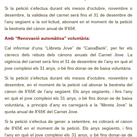
Si la petició s’efectua durant els mesos d’octubre, novembre o
desembre, la validesa del carnet serà fins el 31 de desembre de
l’any següent a la sol·licitud, abonant en el moment de la petició
la bestreta del cànon anual de
8'65
€.
Amb “Renovació automàtica” voluntària:
Cal informar d’una “Llibreta Jove” de “CaixaBank”, per fer els
càrrecs dels rebuts dels cànons anuals del Carnet Jove. La
vigència del carnet serà fins el 31 de desembre de l’any en què el
jove compleixi els 31 anys, o bé fins donar-se de baixa voluntària.
Si la petició s’efectua durant els mesos d’octubre, novembre o
desembre, en el moment de la petició cal abonar la bestreta del
cànon de
8'65
€ de l’any següent. Els anys següents, i fins l’any
en què el jove compleixi els 31 anys, o bé fins donar-se de baixa
voluntària, a principis d’any es carregarà a la “llibreta Jove” la
quota anual de
8'65
€ del Carnet Jove.
Si la petició s’efectua de gener a setembre, es cobrarà el cànon
de
8'65
€ en el moment de la petició. Els anys següents, i fins
l’any en què el jove compleixi els 31 anys, o bé fins donar-se de