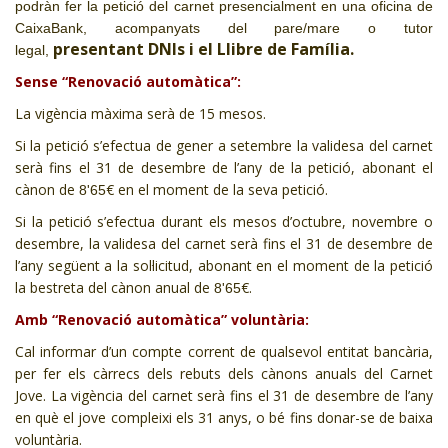
podràn fer la petició del carnet presencialment en una oficina de
CaixaBank, acompanyats del pare/mare o tutor
presentant DNIs i el Llibre de Família.
legal,
Sense “Renovació automàtica”:
La vigència màxima serà de 15 mesos.
Si la petició s’efectua de gener a setembre la validesa del carnet
serà fins el 31 de desembre de l’any de la petició, abonant el
cànon de
€ en el moment de la seva petició.
8'65
Si la petició s’efectua durant els mesos d’octubre, novembre o
desembre, la validesa del carnet serà fins el 31 de desembre de
l’any següent a la sol·licitud, abonant en el moment de la petició
la bestreta del cànon anual de
€.
8'65
Amb “Renovació automàtica” voluntària:
Cal informar d’un compte corrent de qualsevol entitat bancària,
per fer els càrrecs dels rebuts dels cànons anuals del Carnet
Jove. La vigència del carnet serà fins el 31 de desembre de l’any
en què el jove compleixi els 31 anys, o bé fins donar-se de baixa
voluntària.