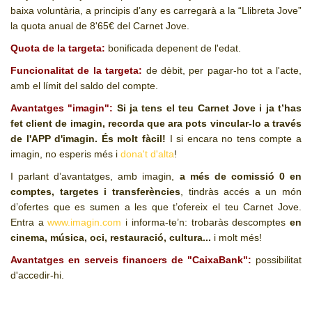
baixa voluntària, a principis d’any es carregarà a la “Llibreta Jove”
la quota anual de
8'65
€ del Carnet Jove.
Quota de la targeta:
bonificada depenent de l'edat.
Funcionalitat de la targeta:
de dèbit, per pagar-ho tot a l'acte,
amb el límit del saldo del compte.
Avantatges "imagin":
Si ja tens el teu Carnet Jove i ja t’has
fet client de imagin, recorda que ara pots vincular-lo a través
de l'APP d'imagin. És molt fàcil!
I si encara no tens compte a
imagin, no esperis més i
dona't d'alta
!
I parlant d’avantatges, amb imagin,
a més de comissió 0 en
comptes, targetes i transferències
, tindràs accés a un món
d’ofertes que es sumen a les que t’ofereix el teu Carnet Jove.
Entra a
www.imagin.com
i informa-te’n: trobaràs descomptes
en
cinema, música, oci, restauració, cultura...
i molt més!
Avantatges en serveis financers de "CaixaBank":
possibilitat
d'accedir-hi.