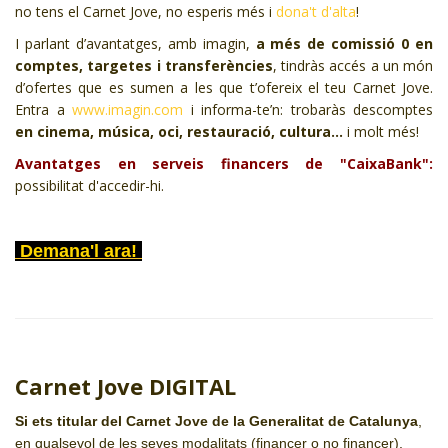
no tens el Carnet Jove, no esperis més i
dona't d'alta
!
I parlant d’avantatges, amb imagin,
a més de comissió 0 en
comptes, targetes i transferències
, tindràs accés a un món
d’ofertes que es sumen a les que t’ofereix el teu Carnet Jove.
Entra a
www.imagin.com
i informa-te’n: trobaràs descomptes
en cinema, música, oci, restauració, cultura...
i molt més!
Avantatges en serveis financers de "CaixaBank":
possibilitat d'accedir-hi.
Demana'l ara!
Carnet Jove DIGITAL
Si ets titular del Carnet Jove de la Generalitat de Catalunya
,
en qualsevol de les seves modalitats (financer o no financer),