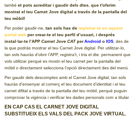
també
et pots acreditar i gaudir dels dtes. que t'oferim
mostrat el teu Carnet Jove digital a través de la pantalla del
teu mòbil!
Per poder gaudir-ne,
tan sols has de
registrar-te en aquest
portal web
per crear-te el teu perfil d’usuari, i després
instal·lar-te l’APP
Carnet Jove CAT
per
Android
o
IOS
, des de
la que podràs mostrar el teu Carnet Jove digital. Per utilitzar-lo,
tan sols hauràs d’obrir l’APP, registra't, i tria el dte. permanent que
vols utilitzar perquè es mostri el teu carnet per la pantalla del
mòbil o directament selecciona l'opció directament des del menú.
Per gaudir dels descomptes amb el Carnet Jove digital, tan sols
hauràs d’ensenyar al comerç el teu document d’identitat i el teu
carnet difital a través de la pantalla del teu mòbil, perquè puguin
comprovar la vigència i verificar les dades personals com a titular.
EN CAP CAS EL CARNET JOVE DIGITAL
SUBSTITUEIX ELS VALS DEL PACK JOVE VIRTUAL.