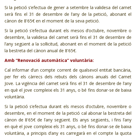
Si la petició s’efectua de gener a setembre la validesa del carnet
serà fins el 31 de desembre de l’any de la petició, abonant el
cànon de 8'65€ en el moment de la seva petició.
Si la petició s’efectua durant els mesos d’octubre, novembre o
desembre, la validesa del carnet serà fins el 31 de desembre de
l’any següent a la sol·licitud, abonant en el moment de la petició
la bestreta del cànon anual de 8'65€.
Amb “Renovació automàtica” voluntària:
Cal informar d’un compte corrent de qualsevol entitat bancària,
per fer els càrrecs dels rebuts dels cànons anuals del Carnet
Jove. La vigència del carnet serà fins el 31 de desembre de l’any
en què el jove compleixi els 31 anys, o bé fins donar-se de baixa
voluntària.
Si la petició s’efectua durant els mesos d’octubre, novembre o
desembre, en el moment de la petició cal abonar la bestreta del
cànon de 8'65€ de l’any següent. Els anys següents, i fins l’any
en què el jove compleixi els 31 anys, o bé fins donar-se de baixa
voluntària, a principis d’any es carregarà en el compte la quota