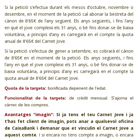
Si la petició s’efectua durant els mesos d’octubre, novembre o
desembre, en el moment de la petició cal abonar la bestreta del
cànon de
€ de l’any següent. Els anys següents, i fins l’any
8'65
en què el jove compleixi els 31 anys, o bé fins donar-se de baixa
voluntària, a principis d’any es carregarà en el compte la quota
anual de
€ del Carnet Jove.
8'65
Si la petició s’efectua de gener a setembre, es cobrarà el cànon
de
€ en el moment de la petició. Els anys següents, i fins
8'65
l’any en què el jove compleixi els 31 anys, o bé fins donar-se de
baixa voluntària, a principis d’any es carregarà en el compte la
quota anual de
€ del Carnet Jove.
8'65
Quota de la targeta:
bonificada depenent de l'edat.
Funcionalitat de la targeta:
de crèdit mensual. S'ajorna el
càrrec de les compres.
Avantatges "imagin":
Si ja tens el teu Carnet Jove i ja
t’has fet client de imagin, pots anar a qualsevol oficina
de CaixaBank i demanar que et vinculin el Carnet Jove a
aquest comte
. I si encara no tens compte a imagin, o encara