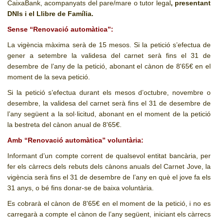
CaixaBank, acompanyats del pare/mare o tutor legal
, presentant
DNIs i el Llibre de Família.
Sense “Renovació automàtica”:
La vigència màxima serà de 15 mesos. Si la petició s’efectua de
gener a setembre la validesa del carnet serà fins el 31 de
desembre de l’any de la petició, abonant el cànon de
8'65
€ en el
moment de la seva petició.
Si la petició s’efectua durant els mesos d’octubre, novembre o
desembre, la validesa del carnet serà fins el 31 de desembre de
l’any següent a la sol·licitud, abonant en el moment de la petició
la bestreta del cànon anual de
8'65
€.
Amb “Renovació automàtica” voluntària:
Informant d’un compte corrent de qualsevol entitat bancària, per
fer els càrrecs dels rebuts dels cànons anuals del Carnet Jove, la
vigència serà fins el 31 de desembre de l’any en què el jove fa els
31 anys, o bé fins donar-se de baixa voluntària.
Es cobrarà el cànon de 8'65€ en el moment de la petició, i no es
carregarà a compte el cànon de l’any següent, iniciant els càrrecs